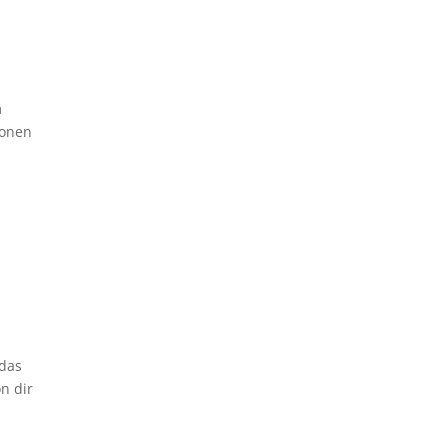
m
ionen
 das
n dir