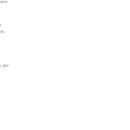
denn
e-
en,
s der