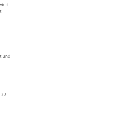
viert
t
rt und
g zu