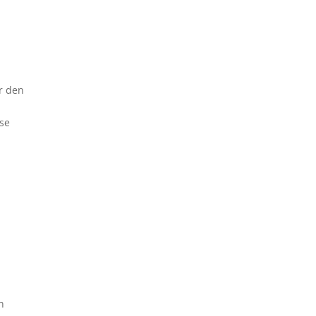
ir den
ese
n