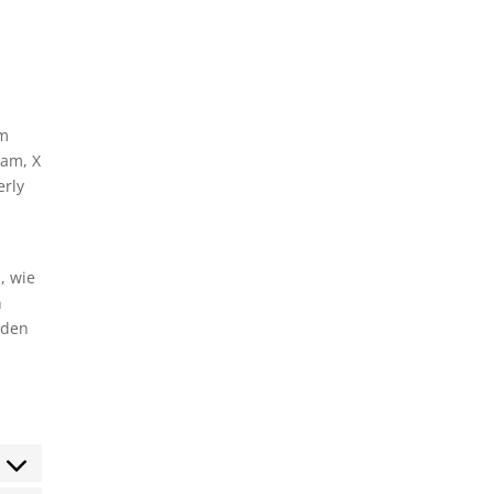
um
ram, X
erly
, wie
n
 den
sent