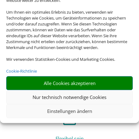
Website weiter zu entwickeln.
Sicherheit
Um Ihnen ein optimales Erlebnis zu bieten, verwenden wir
Technologien wie Cookies, um Geräteinformationen zu speichern
Bei einer Pauschalreise sind Sie in sämtlichen Belangen
und/oder darauf zuzugreifen. Wenn Sie diesen Technologien
abgesichert, beispielsweise bei Flugverspätungen oder
zustimmmen, können wir Daten wie das Surfverhalten oder
Reisewarnungen – ein klarer Vorteil!
eindeutige IDs auf dieser Website verarbeiten. Wenn Sie ihre
Zustimmung nicht erteilen oder zurückziehen, können bestimmte
Merkmale und Funktionen beeinträchtigt werden.
Z
Wir verwenden Statistiken-Cookies und Marketing Cookies.
Cookie-Richtlinie
Beruhigt verreisen
Alle Cookies akzeptieren
Mit professionellen Hygienekonzepten und
Schutzmaßnahmen der Reiseveranstalter vor Ort steht Ihr
Nur technisch notwendige Cookies
entspannter Urlaub im Mittelpunkt.
Einstellungen ändern
Z
Flexibel sein