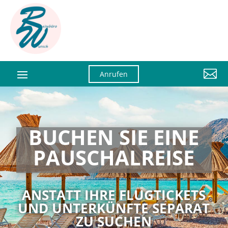

Anrufen
BUCHEN SIE EINE
PAUSCHAL­­REISE
ANSTATT IHRE FLUGTICKETS
UND UNTERKÜNFTE SEPARAT
ZU SUCHEN